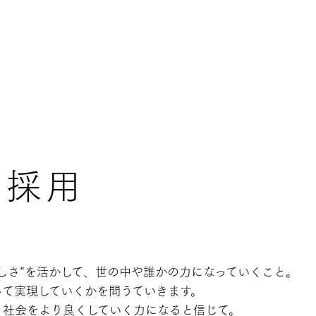
る採用
しさ”を活かして、
世の中や誰かの力になっていくこと。
って実現していくかを問うていきます。
、
社会をより良くしていく力になると信じて。